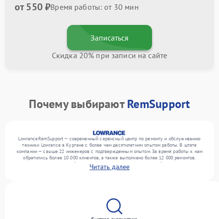
от 550 ₽
Время работы: от 30 мин
Записаться
Скидка 20% при записи на сайте
Почему выбирают
RemSupport
LowranceRemSupport — современный сервисный центр по ремонту и обслуживанию
техники Lowrance в Кургане с более чем десятилетним опытом работы. В штате
компании — свыше 22 инженеров с подтвержденным опытом. За время работы к нам
обратились более 10 000 клиентов, а также выполнено более 12 000 ремонтов.
Ежемесячно в сервисный центр поступает более 300 обращений, включая , , . Мы
Читать далее
устраняем поломки любой сложности и обеспечиваем надежный результат благодаря
отлаженным процессам ремонта.