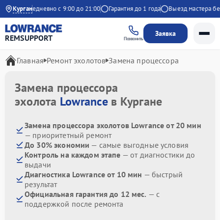
декс
Курган
Ежедневно с 9:00 до 21:00
Гарантия до 1 года
Выезд мастера бесп
Заявка
REMSUPPORT
Позвонить
Главная
Ремонт эхолотов
Замена процессора
Замена процессора
эхолота
Lowrance
в Кургане
Замена процессора эхолотов Lowrance от 20 мин
— приоритетный ремонт
До 30% экономии
— самые выгодные условия
Контроль на каждом этапе
— от диагностики до
выдачи
Диагностика Lowrance от 10 мин
— быстрый
результат
Официальная гарантия до 12 мес.
— с
поддержкой после ремонта