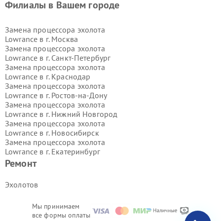
Филиалы в Вашем городе
Замена процессора эхолота
Lowrance в г.
Москва
Замена процессора эхолота
Lowrance в г.
Санкт-Петербург
Замена процессора эхолота
Lowrance в г.
Краснодар
Замена процессора эхолота
Lowrance в г.
Ростов-на-Дону
Замена процессора эхолота
Lowrance в г.
Нижний Новгород
Замена процессора эхолота
Lowrance в г.
Новосибирск
Замена процессора эхолота
Lowrance в г.
Екатеринбург
Замена процессора эхолота
Ремонт
Lowrance в г.
Казань
Замена процессора эхолота
Эхолотов
Lowrance в г.
Воронеж
Замена процессора эхолота
Мы принимаем
Lowrance в г.
Волгоград
все формы оплаты
Замена процессора эхолота