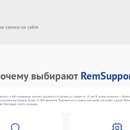
и записи на сайте
очему выбирают
RemSuppo
монту и обслуживанию техники Lowrance в Кургане со стажем от 10 лет. В штате компании — более
ыполнено выполнено более 12 000 ремонтов. Ежемесячно в сервисный центр поступает свыше 300 ед
ва благодаря опыту команды.