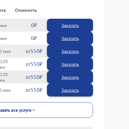
нта
Стоимость
0
Заказать
0
Заказать
550
0
120
550
120
550
550
0
азать все услуги