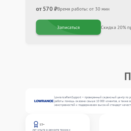
от 570 ₽
Время работы: от 30 мин
Записаться
Скидка 20% пр
П
LowranceRemSupport — проверенный сервисный центр по ре
работы помощь оказана свыше 10 000 клиентов, а также в
неисправностей и поддерживаем высокий стандарт качест
13+
лет опыта в ремонте техники