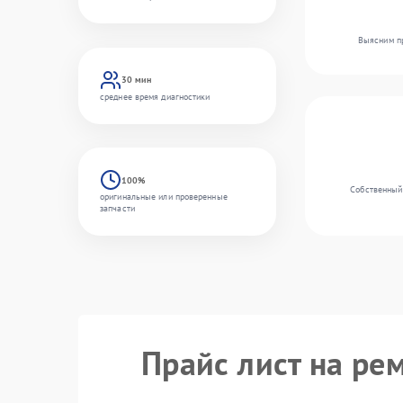
Выясним пр
30 мин
среднее время диагностики
100%
Собственный 
оригинальные или проверенные
запчасти
Прайс лист на ре