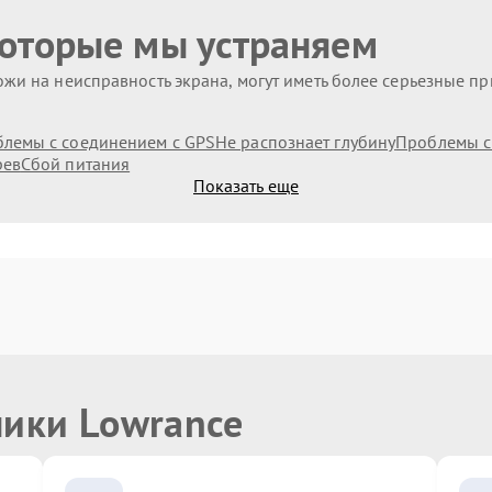
которые мы устраняем
жи на неисправность экрана, могут иметь более серьезные п
лемы с соединением с GPS
Не распознает глубину
Проблемы с
рев
Сбой питания
Показать еще
ники Lowrance