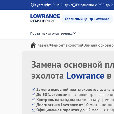
Курган
4.9 на Яндекс
Ежедневно с 9:00 до 2
Сервисный центр Lowrance
REMSUPPORT
Портативная электроника
Главная
Ремонт эхолотов
Замена основно
Замена основной п
эхолота
Lowrance
в 
Замена основной платы эхолотов Lowranc
До 30% экономии
— скидки при заявке о
Контроль на каждом этапе
— статус ремон
Диагностика Lowrance от 10 мин
— понят
Официальная гарантия до 12 мес.
— с под