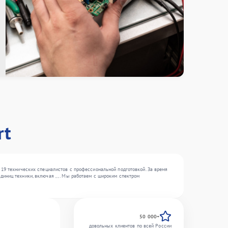
rt
 19 технических специалистов с профессиональной подготовкой. За время
иниц техники, включая , , . Мы работаем с широким спектром
50 000+
довольных клиентов по всей России