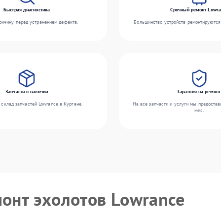
Быстрая диагностика
Срочный ремонт Lowra
ичину перед устранением дефекта.
Большинство устройств ремонтируются 
Запчасти в наличии
Гарантия на ремонт
склад запчастей Lowrance в Кургане.
На все запчасти и услуги мы предостав
мес.
монт эхолотов Lowrance