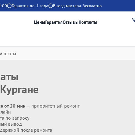
1:00
Гарантия до 1 года
Выезд мастера бесплатно
Цены
Гарантия
Отзывы
Контакты
й платы
латы
Кургане
e от 20 мин
— приоритетный ремонт
нлайн
та по запросу
ный вывод
держкой после ремонта