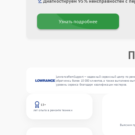
Диагностируем 95% неисправностей с пе
Узнать подробнее
П
LowranceRemSupport — надежный сервисный центр по ремон
обратились более 10 000 клиентов, а также выполнено вып
уровень сервиса благодаря квалификации мастеров.
13+
лет опыта в ремонте техники
Выясним пр