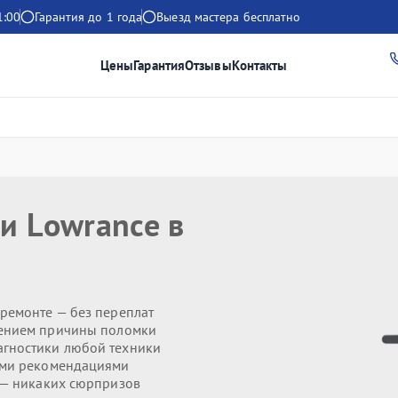
1:00
Гарантия до 1 года
Выезд мастера бесплатно
Цены
Гарантия
Отзывы
Контакты
и Lowrance в
ремонте — без переплат
ением причины поломки
агностики любой техники
ми рекомендациями
— никаких сюрпризов