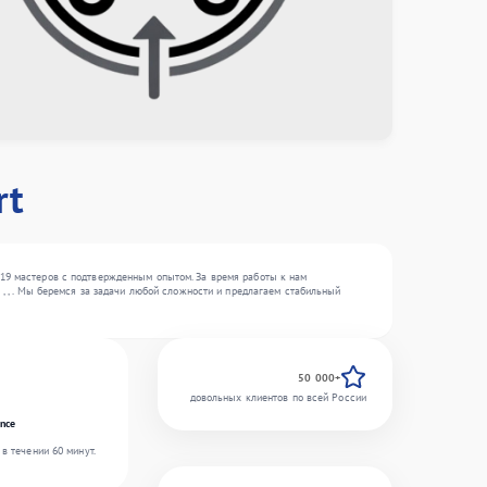
rt
 19 мастеров с подтвержденным опытом. За время работы к нам
 , , . Мы беремся за задачи любой сложности и предлагаем стабильный
50 000+
довольных клиентов по всей России
nce
в течении 60 минут.