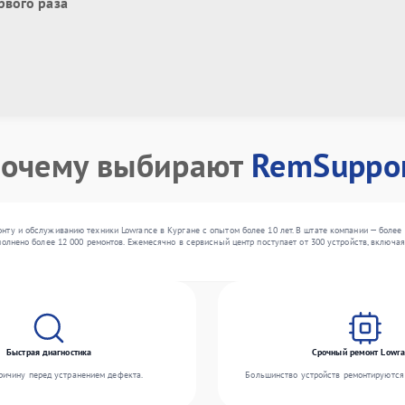
рвого раза
очему выбирают
RemSuppo
ту и обслуживанию техники Lowrance в Кургане с опытом более 10 лет. В штате компании — более
олнено более 12 000 ремонтов. Ежемесячно в сервисный центр поступает от 300 устройств, включая
Быстрая диагностика
Срочный ремонт Lowra
ичину перед устранением дефекта.
Большинство устройств ремонтируются 